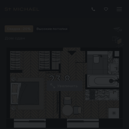
Купить апартаменты 23.80 м² на 16 этаже ЖК Зорге 9 в Мо
Скидка -20%
Высокие потолки
Дом сдан
Увеличить