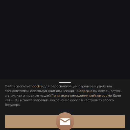
Сайт использует
cookie
для персонализации сервисов и удобства
пользователей. Используя сайт или кликая на
Хорошо
вы соглашаетесь
с этим, как описано в нашей
Политике в отношении файлов cookie
. Если
нет — Вы можете запретить сохранение cookie в настройках своего
браузера.
Хорошо
Записаться на показ