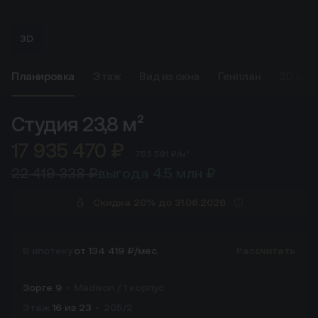
3D
Планировка
Этаж
Вид из окна
Генплан
3D пла
Студия
23,8 м²
17 935 470 ₽
753 591 ₽/м²
22 419 338 ₽
выгода 4.5 млн ₽
Скидка 20% до 31.08.2026
В ипотеку
от 134 419 ₽/мес.
Рассчитать
Зорге 9
Madison / 1 корпус
Этаж
16 из 23
205/2