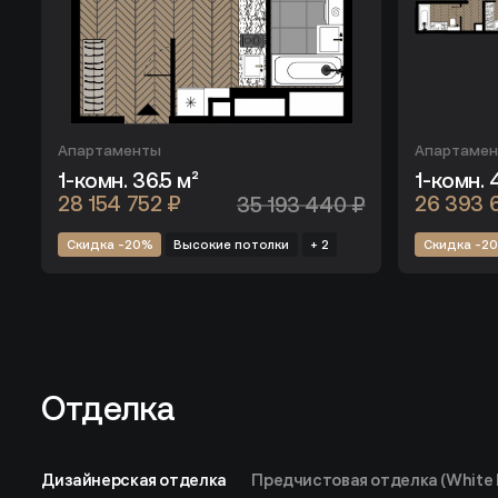
Апартаменты
Апартаме
1-комн. 36.5 м²
1-комн. 
28 154 752 ₽
35 193 440 ₽
26 393 
Скидка -20%
Высокие потолки
+ 2
Скидка -2
Отделка
Отделка
Дизайнерская отделка
Предчистовая отделка (White 