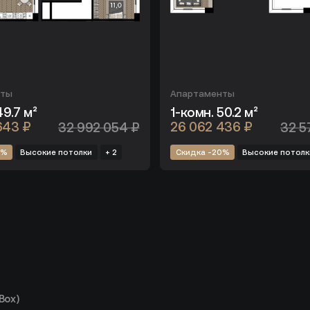
нты
Апартаменты
49.7 м²
1-комн. 50.2 м²
643 ₽
32 992 054 ₽
26 062 436 ₽
32 5
0%
Высокие потолки
+ 2
Скидка -20%
Высокие потолк
Box)