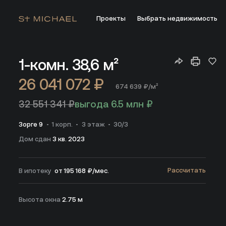
Проекты
Выбрать недвижимость
Купить апартаменты 38.60 м² на 3 этаже ЖК Зорге 9 в Мо
1-комн.
38,6 м²
26 041 072 ₽
674 639 ₽/м²
32 551 341 ₽
выгода 6.5 млн ₽
Зорге 9
1 корп.
3 этаж
30/3
Дом сдан
3 кв. 2023
Рассчитать
В ипотеку
от 195 168 ₽/мес.
Высота окна
2.75 м