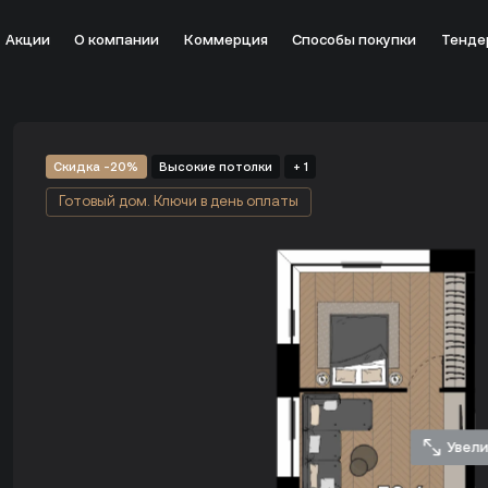
Акции
О компании
Коммерция
Способы покупки
Тенде
скве от застройщика ST MICHAEL - цена 26 041 072 руб.
Скидка -20%
Высокие потолки
+ 1
Готовый дом. Ключи в день оплаты
Увел