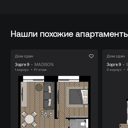
Нашли похожие апартамент
Дом сдан
Дом сдан
Зорге 9
MADISON
Зорге 9
1 корпус
P1 этаж
3 корпус