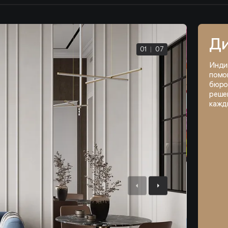
Ди
01
|
07
Инди
помо
бюро
решен
кажд