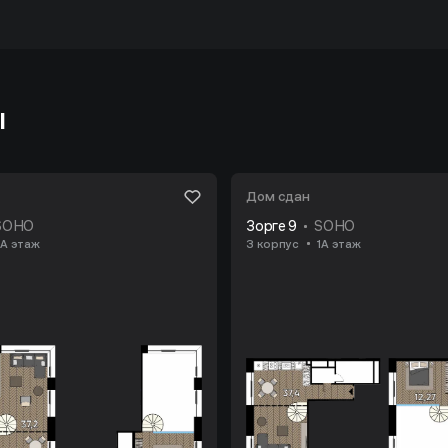
ы
Дом сдан
SOHO
Зорге 9
SOHO
1А этаж
3 корпус
1А этаж