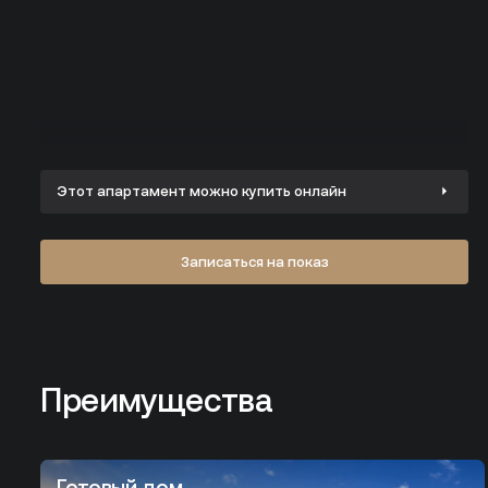
Этот апартамент можно
купить онлайн
Записаться на показ
Преимущества
Преимущества
Готовый домлидер бизнес-класса
Готовый дом