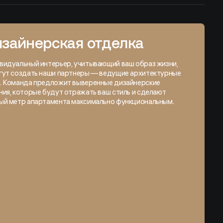
зайнерская отделка
видуальный интерьер, учитывающий ваш образ жизни,
гут создать наши партнеры — ведущие архитектурные
. Команда предложит выверенные дизайнерские
ия, которые будут отражать ваш стиль и сделают
ый метр апартамента максимально функциональным.