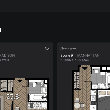
ы
Дом сдан
MADISON
Зорге 9
MANHATTAN
6 этаж
2 корпус
20 этаж