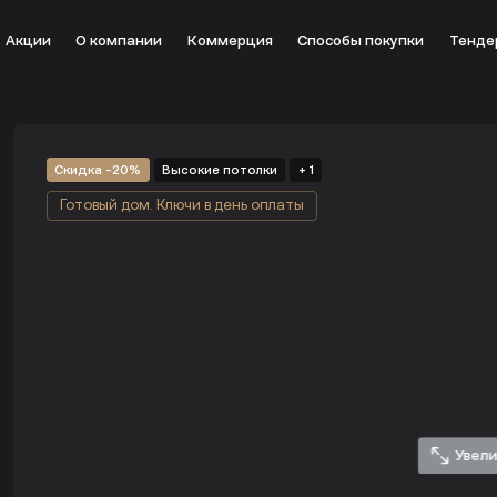
Акции
О компании
Коммерция
Способы покупки
Тенде
скве от застройщика ST MICHAEL - цена 16 157 512 руб.
Скидка -20%
Высокие потолки
+ 1
Готовый дом. Ключи в день оплаты
Увел