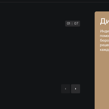
Ди
01
|
07
Инди
помо
бюро
решен
кажд