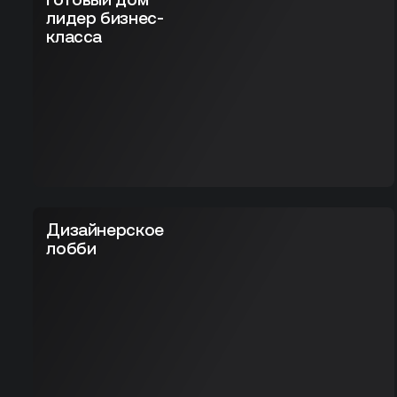
лидер бизнес-
класса
Дизайнерское лобби
Дизайнерское
лобби
ля