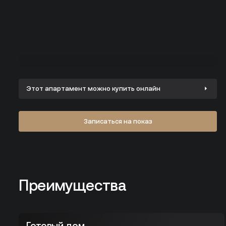
Этот апартамент можно
купить онлайн
Записаться на показ
Преимущества
Преимущества
Готовый домлидер бизнес-класса
Готовый дом