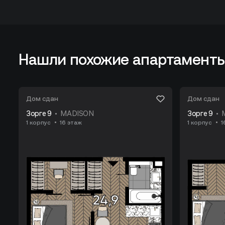
Нашли похожие апартамент
Дом сдан
Дом сдан
Зорге 9
MADISON
Зорге 9
1 корпус
16 этаж
1 корпус
1