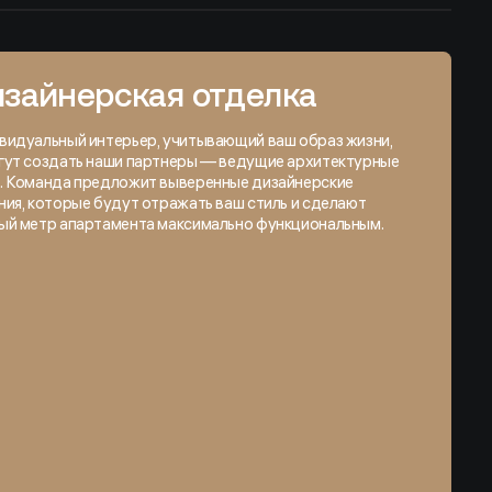
зайнерская отделка
видуальный интерьер, учитывающий ваш образ жизни,
гут создать наши партнеры — ведущие архитектурные
. Команда предложит выверенные дизайнерские
ия, которые будут отражать ваш стиль и сделают
ый метр апартамента максимально функциональным.