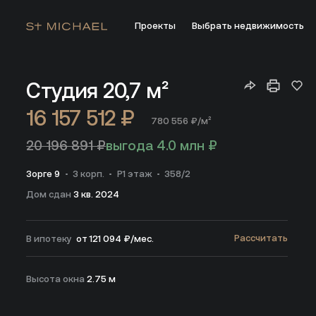
Проекты
Выбрать недвижимость
Купить апартаменты 20.70 м² на 22 этаже ЖК Зорге 9 в Мо
Студия
20,7 м²
16 157 512 ₽
780 556 ₽/м²
20 196 891 ₽
выгода 4.0 млн ₽
Зорге 9
3 корп.
Р1 этаж
358/2
Дом сдан
3 кв. 2024
Рассчитать
В ипотеку
от 121 094 ₽/мес.
Высота окна
2.75 м