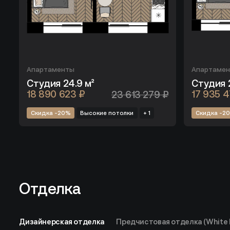
Апартаменты
Апартаме
Студия 24.9 м²
Студия 
18 890 623 ₽
23 613 279 ₽
17 935 
Скидка -20%
Высокие потолки
+ 1
Скидка -2
Отделка
Отделка
Дизайнерская отделка
Предчистовая отделка (White 