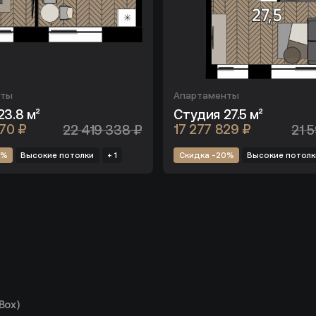
нты
Апартаменты
23.8 м²
Студия 27.5 м²
470 ₽
22 419 338 ₽
17 277 829 ₽
21 
0%
Высокие потолки
+ 1
Скидка -20%
Высокие потолк
Box)