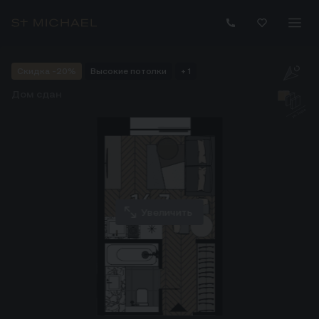
Купить апартаменты 16.70 м² на 22 этаже ЖК Зорге 9 в Мо
Скидка -20%
Высокие потолки
+ 1
Дом сдан
Увеличить