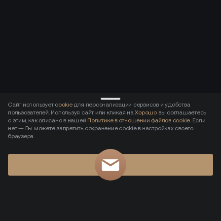
Сайт использует
cookie
для персонализации сервисов и удобства
пользователей. Используя сайт или кликая на
Хорошо
вы соглашаетесь
с этим, как описано в нашей
Политике в отношении файлов cookie
. Если
нет — Вы можете запретить сохранение cookie в настройках своего
браузера.
Хорошо
Записаться на показ