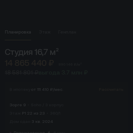
Планировка
Этаж
Генплан
Студия
16,7 м²
14 865 440 ₽
890 146 ₽/м²
18 581 801 ₽
выгода 3.7 млн ₽
В ипотеку
от 111 410 ₽/мес.
Рассчитать
Зорге 9
Soho / 3 корпус
Этаж
Р1 22 из 23
360/1
Дом сдан
3 кв. 2024
Полежаевская
6 мин.