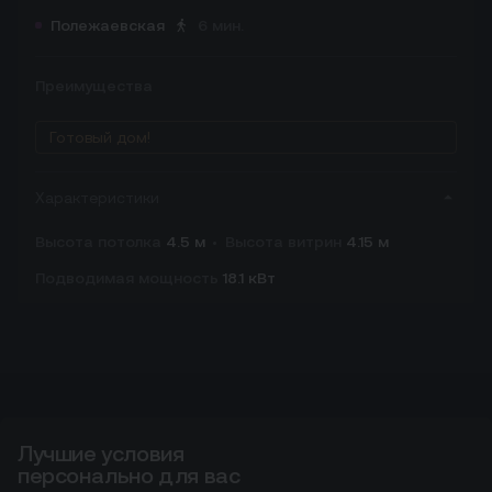
Полежаевская
6 мин.
Преимущества
Готовый дом!
Характеристики
Высота потолка
4.5 м
Высота витрин
4.15 м
Подводимая мощность
18.1 кВт
Лучшие условия
Лучшие условия персонально для вас
персонально для вас