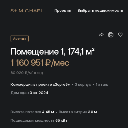
Проекты
Выбрать недвижимость
Купить помещение 174.10 м² на 1 этаже ЖК Коммерция в пр
Аренда
Помещение 1,
174,1 м²
1 160 951 ₽/мес
80 020 ₽/м² в год
Коммерция в проекте «Зорге9»
3 корпус
1 этаж
Дом сдан
3 кв. 2024
Высота потолка
4.45 м
Высота витрин
3.6 м
Подводимая мощность
65 кВт