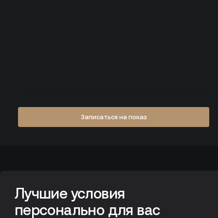
Записаться на показ
Лучшие условия персонально для вас
Лучшие условия
персонально для вас