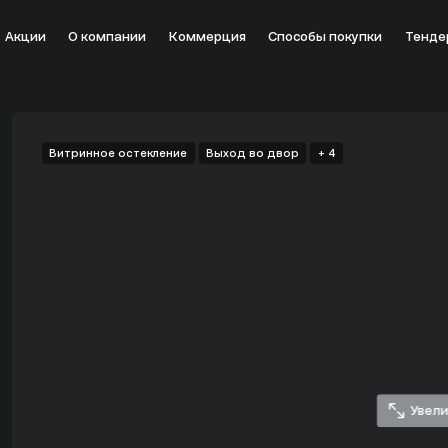
Акции
О компании
Коммерция
Способы покупки
Тенде
оекте «Зорге9» в Москве от застройщика ST MICHAEL - цен
Витринное остекление
Выход во двор
+ 4
Увел