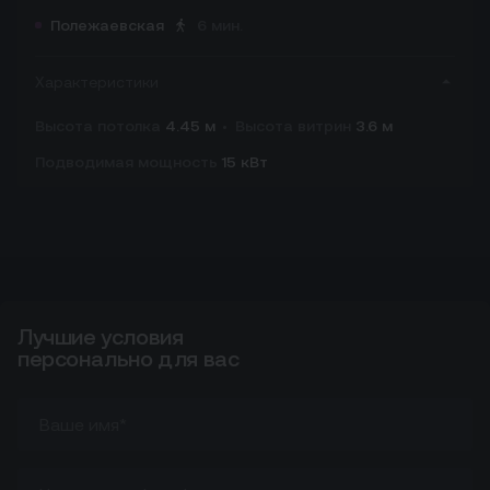
Полежаевская
6 мин.
Характеристики
Высота потолка
4.45 м
Высота витрин
3.6 м
Подводимая мощность
15 кВт
Лучшие условия
Лучшие условия персонально для вас
персонально для вас