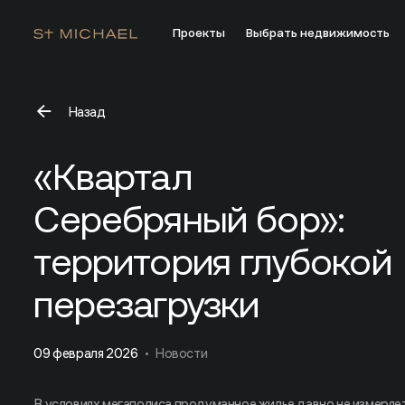
Проекты
Выбрать недвижимость
Назад
«Квартал Серебряный бор»: территория глубокой пе
«Квартал
Серебряный бор»:
территория глубокой
перезагрузки
09 февраля 2026
Новости
В условиях мегаполиса продуманное жилье давно не измеряе