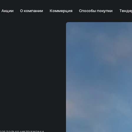
Акции
О компании
Коммерция
Способы покупки
Тенде
резагрузки
тся только метражом и