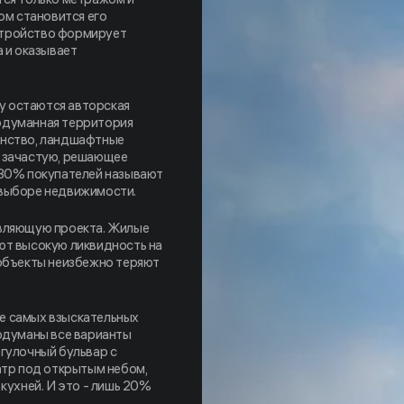
м становится его
стройство формирует
а и оказывает
у остаются авторская
одуманная территория
анство, ландшафтные
, зачастую, решающее
 80% покупателей называют
 выборе недвижимости.
авляющую проекта. Жилые
ют высокую ликвидность на
 объекты неизбежно теряют
е самых взыскательных
родуманы все варианты
гулочный бульвар с
атр под открытым небом,
кухней. И это - лишь 20%