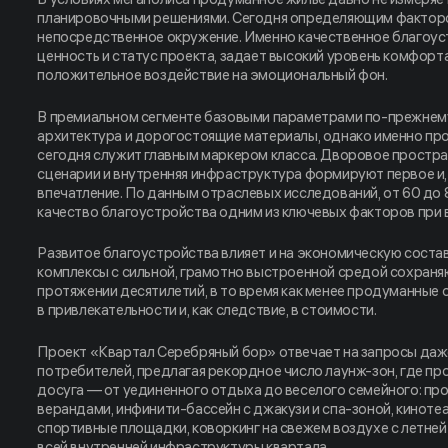
планировочными решениями. Сегодня определяющим факторо
непосредственное окружение. Именно качественное благоу
ценность и статус проекта, задает высокий уровень комфорт
положительное воздействие на эмоциональный фон.
В премиальном сегменте базовыми параметрами по-прежнем
архитектура и дорогостоящие материалы, однако именно пр
сегодня служит главным маркером класса. Дворовое простр
сценарии и внутренняя инфраструктура формируют первое и
впечатление. По данным отраслевых исследований, от 60 до
качество благоустройства одним из ключевых факторов при
Развитое благоустройства влияет и на экономическую сост
комплексы с сильной, грамотно выстроенной средой сохраня
протяжении десятилетий, в то время как менее продуманные
в привлекательности и, как следствие, в стоимости.
Проект «Квартал Серебряный бор» отвечает на запросы даж
потребителей, предлагая рекордное число лаунж-зон, где п
досуга — от уединенного отдыха до веселого семейного: про
верандами, инфинити-бассейн с джакузи и спа-зоной, киноте
спортивные площадки, коворкинг на свежем воздухе с летней 
всей внутренней инфраструктуры квартала.