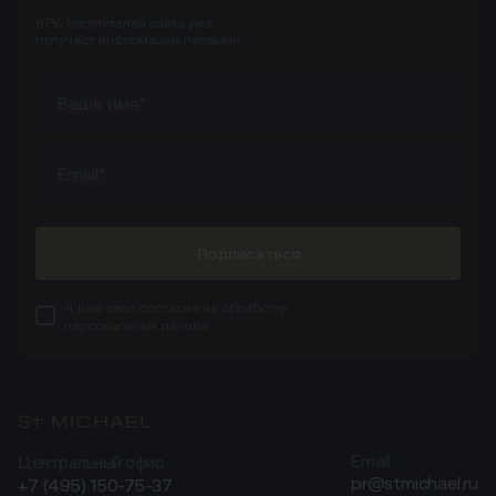
67%
посетителей сайта
уже
получают информацию первыми
Подписаться
Я даю свое
согласие
на обработку
персональных данных
Центральный офис
Email
pr@stmichael.ru
+7 (495) 150-75-37