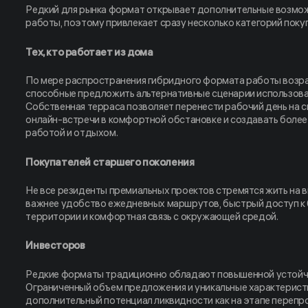
Редкий для рынка формат открывает дополнительные возмож
работы, поэтому привлекает сразу несколько категорий поку
Тех, кто работает из дома
По мере распространения гибридного формата работы возра
способные предложить альтернативные сценарии использова
Собственная терраса позволяет перенести рабочий день на 
онлайн-встречи в комфортной обстановке и создавать боле
работой и отдыхом.
Покупателей старшего поколения
Не все резиденты премиальных проектов стремятся жить на в
важнее удобство ежедневных маршрутов, быстрый доступ к
территории и комфортная связь с окружающей средой.
Инвесторов
Редкие форматы традиционно обладают повышенной устойч
Ограниченный объем предложения и уникальные характерис
дополнительный потенциал ликвидности как на этапе перепро