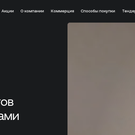
Акции
О компании
Коммерция
Способы покупки
Тенде
бор»: открыты продажи лотов с приватными террасами
тов
ами