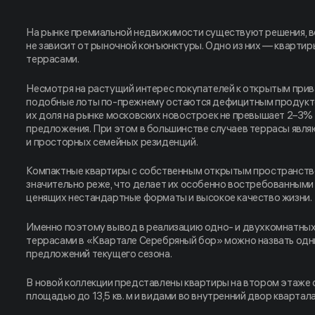
На рынке премиальной недвижимости существуют решения, 
не зависит от рыночной конъюнктуры. Одно из них — кварти
террасами.
Несмотря на растущий интерес покупателей к открытым при
подобные лоты по-прежнему остаются дефицитным продукто
их доля на рынке московских новостроек не превышает 2–3%
предложения. При этом в большинстве случаев террасы явля
и просторных семейных резиденций.
Компактные квартиры с собственным открытым пространств
значительно реже, что делает их особенно востребованными
ценящих нестандартные форматы и высокое качество жизни.
Именно поэтому вывод в реализацию одно- и двухкомнатных
террасами в «Квартале Серебряный бор» можно назвать одн
предложений текущего сезона.
В новой коллекции представлены квартиры на втором этаже
площадью до 13,5 кв. м и видами во внутренний двор квартала