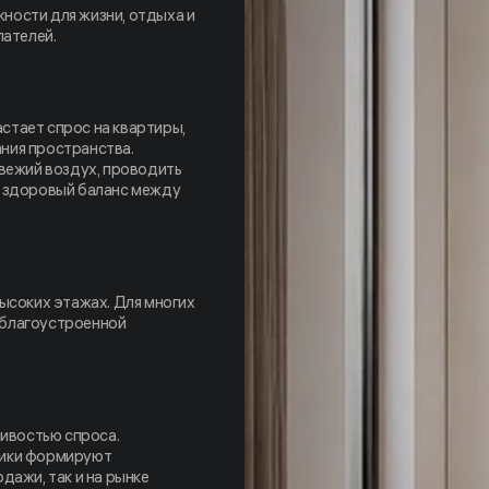
ности для жизни, отдыха и
пателей.
стает спрос на квартиры,
ния пространства.
свежий воздух, проводить
е здоровый баланс между
ысоких этажах. Для многих
 благоустроенной
ивостью спроса.
тики формируют
дажи, так и на рынке