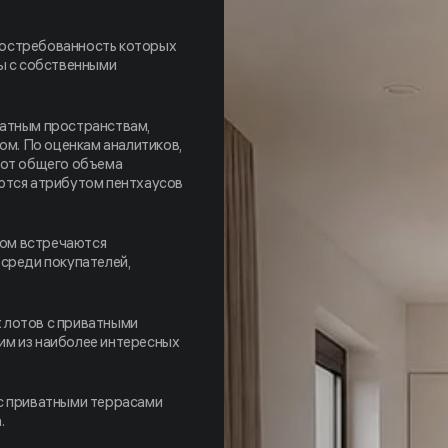
востребованность которых
ры с собственными
ватным пространствам,
м. По оценкам аналитиков,
 от общего объема
ются атрибутом пентхаусов
ом встречаются
 среди покупателей,
 лотов с приватными
им из наиболее интересных
 с приватными террасами
.