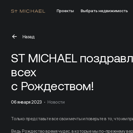
Проекты
Выбрать недвижимость
Назад
ST MICHAEL поздравляет всех с Рождеством!
ST MICHAEL поздравл
всех
с Рождеством!
06 января 2023
Новости
Только представьте все свои мечты и поверьте в то, что им 
Ведь Рождество время чудес, в которые мы по-прежнему вери