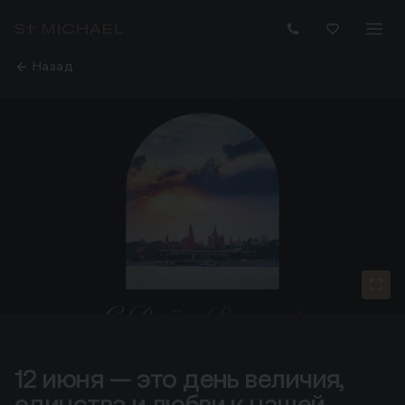
Назад
12 июня — это день величия,
12 июня — это день величия, единства и любви к нашей 
единства и любви к нашей