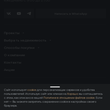
ежедневно с 9:00 до 21:00
Написать в WhatsApp
Проекты
Выбрать недвижимость
Способы покупки
О компании
Контакты
Акции
Скачивайте приложение для резидентов:
Сайт использует
cookie
для персонализации сервисов и удобства
пользователей. Используя сайт или кликая на
Хорошо
вы соглашаетесь
ДОСТУПНО В
Загрузите в
с этим, как описано в нашей
Политике в отношении файлов cookie
. Если
нет — Вы можете запретить сохранение cookie в настройках своего
браузера.
Документы