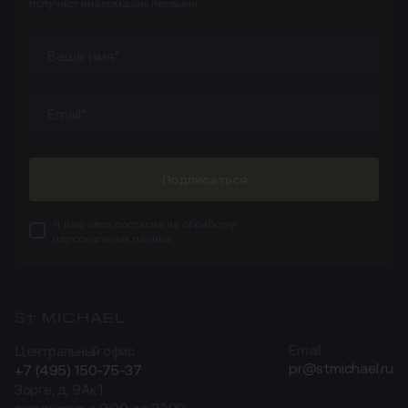
получают информацию первыми
Подписаться
Я даю свое
согласие
на обработку
персональных данных
Центральный офис
Email
pr@stmichael.ru
+7 (495) 150-75-37
Зорге, д. 9Ак1