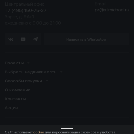
Центральный офис
Email
pr@stmichael.ru
+7 (495) 150-75-37
Зорге, д. 9Ак1
ежедневно с 9:00 до 21:00
Написать в WhatsApp
Проекты
Выбрать недвижимость
Способы покупки
О компании
Контакты
Акции
Скачивайте приложение для резидентов:
Сайт использует
cookie
для персонализации сервисов и удобства