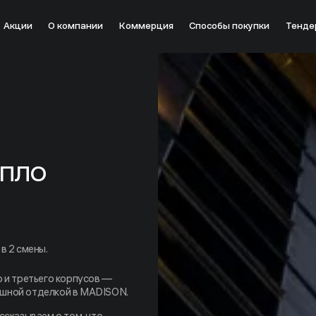
Акции
О компании
Коммерция
Способы покупки
Тенде
епло
в 2 смены.
 и третьего корпусов —
шной отделкой в MADISON.
ссказываем о том, что