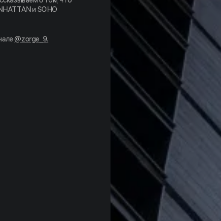
MANHATTAN и SOHO
нале
@zorge_9
.