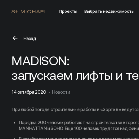
Проекты
Выбрать недвижимость
Назад
MADISON:запускаем лифты и тепло
MADISON:
запускаем лифты и т
14 октября 2020
Новости
При любой погоде строительные работы в «Зорге 9» ведутся 
Порядка 200 человек работают на строительстве второго
MANHATTAN и SOHO. Еще 100 человек трудятся над фини
В октябрьском видеоотчете о динамике строительства ра