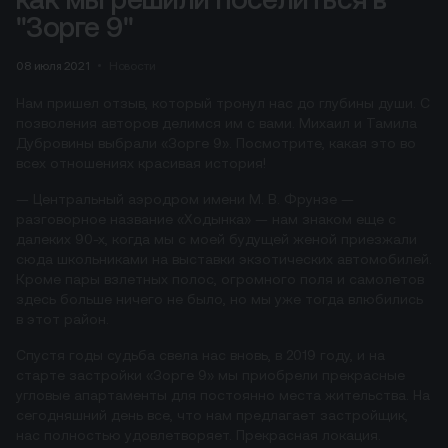
"Зорге 9"
08 июля 2021
Новости
Нам пришел отзыв, который тронул нас до глубины души. С
позволения авторов делимся им с вами. Михаил и Тамила
Дубровины выбрали «Зорге 9». Посмотрите, какая это во
всех отношениях красивая история!
— Центральный аэродром имени М. В. Фрунзе —
разговорное название «Ходынка» — нам знаком еще с
далеких 90-х, когда мы с моей будущей женой приезжали
сюда школьниками на выставки экзотических автомобилей.
Кроме пары взлетных полос, огромного поля и самолетов
здесь больше ничего не было, но мы уже тогда влюбились
в этот район.
Спустя годы судьба свела нас вновь, в 2019 году, и на
старте застройки «Зорге 9» мы приобрели прекрасные
угловые апартаменты для постоянно места жительства. На
сегодняшний день все, что нам предлагает застройщик,
нас полностью удовлетворяет. Прекрасная локация.