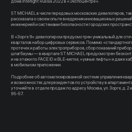
дома Interlight Russia 2022 в «Экспоцентре».
ST MICHAEL в числе передовых московских девелоперов, так
рассказала о своем опыте внедрения инновационных решений
инженерией и системами безопасности городских пространс
В «Зорге 9» девелопером предусмотрен уникальный для оте
кварталов набор цифровых сервисов. Помимо «стандартног
протечек и работы электроприборов, сбор показаний прибор
шлагбаумы — в квартале ST MICHAEL предусмотрен бесконт
и на этажи по FACE ID и BLE-метке, «умные лифты» и даже ка
в мобильном приложении.
Подробнее об автоматизированной системе управления квар
и возможностях для резидентов по устройству в апартамен
уточняйте в отделе продаж по адресу Москва, ул. Зорге, д. 2 и
95-57.