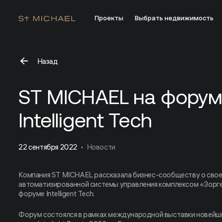
Проекты
Выбрать недвижимость
Назад
ST MICHAEL на форуме Intelligent Tech
ST MICHAEL на фору
Intelligent Tech
22 сентября 2022
Новости
Компания ST MICHAEL рассказала бизнес-сообществу о сво
автоматизированной системы управления комплексом «Зорге
форуме Intelligent Tech.
Форум состоялся в рамках международной выставки новейши