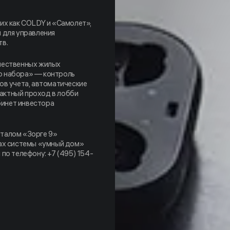
их как COLDY и «Самолет»,
 для управления
тв.
чественных жилых
о набора» — контроль
ов учета, автоматические
актный проход в лобби
бинет инвестора
талом «Зорге 9»
тах системы «умный дом»
 по телефону: +7 (495) 154-