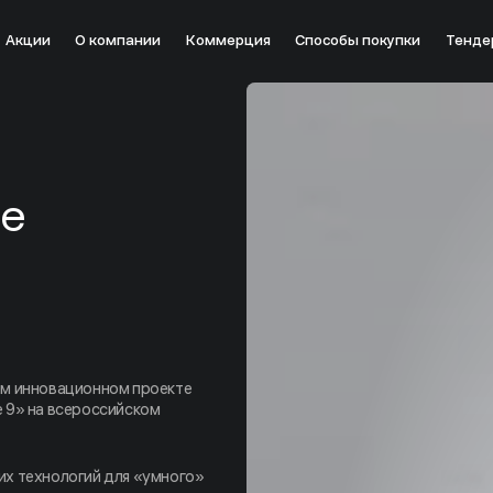
Акции
О компании
Коммерция
Способы покупки
Тенде
ме
ем инновационном проекте
 9» на всероссийском
х технологий для «умного»