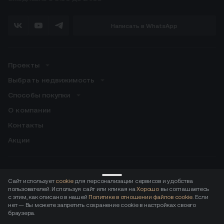
Написать в WhatsApp
Проекты
Выбрать недвижимость
Способы покупки
О компании
Контакты
Акции
Скачивайте приложение для резидентов:
Сайт использует
cookie
для персонализации сервисов и удобства
пользователей. Используя сайт или кликая на
Хорошо
вы соглашаетесь
ДОСТУПНО В
Загрузите в
с этим, как описано в нашей
Политике в отношении файлов cookie
. Если
нет — Вы можете запретить сохранение cookie в настройках своего
браузера.
Документы