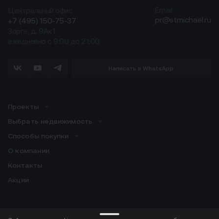
Центральный офис
Email
pr@stmichael.ru
+7 (495) 150-75-37
Зорге, д. 9Ак1
ежедневно с 9:00 до 21:00
Написать в WhatsApp
Проекты
Выбрать недвижимость
Способы покупки
О компании
Контакты
Акции
Скачивайте приложение для резидентов: