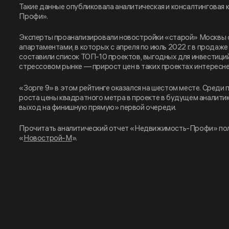
Такие данные опубликовала аналитическая и консалтинговая
Профи».
Эксперты проанализировали новостройки «старой» Москвы с
апартаментами, в которых с апреля по июль 2022 г. в продаже
составили список ТОП-10 проектов, выгодных для инвестици
стрессовом рынке — прирост цен в таких проектах интересн
«Зорге 9» в этом рейтинге оказался на шестом месте. Среди
роста цены квадратного метра в проекте в будущем аналити
выход на финишную прямую» первой очереди.
Прочитать аналитический отчет «Недвижимость-Профи» пол
«
Новострой-М
»
.