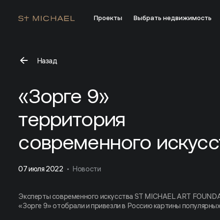
Проекты
Выбрать недвижимость
Назад
«Зорге 9» территория современного искусства
«Зорге 9»
территория
современного искусс
07 июля 2022
Новости
Эксперты современного искусства ST MICHAEL ART FOUNDA
«Зорге 9» отобрали и привезли в Россию картины популярных