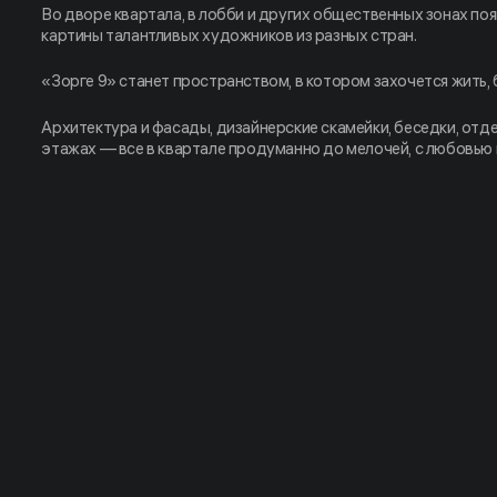
Во дворе квартала, в лобби и других общественных зонах по
картины талантливых художников из разных стран.
«Зорге 9» станет пространством, в котором захочется жить, 
Архитектура и фасады, дизайнерские скамейки, беседки, отд
этажах — все в квартале продуманно до мелочей, с любовью 