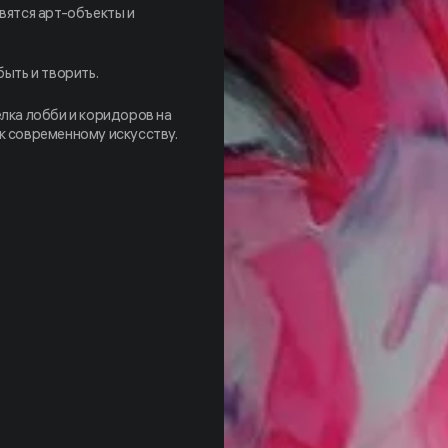
явятся арт-объекты и
быть и творить.
елка лобби и коридоров на
к современному искусству.