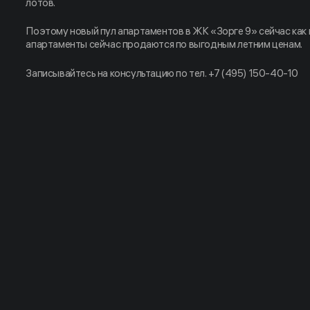
лотов.
Поэтому новый пул апартаментов в ЖК «Зорге 9» сейчас как 
апартаменты сейчас продаются по выгодным летним ценам.
Записывайтесь на консультацию по тел. +7 (495) 150-40-10