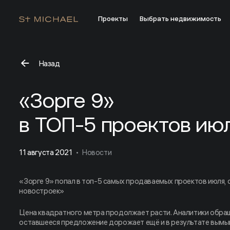
Проекты
Выбрать недвижимость
Назад
«Зорге 9» в ТОП-5 проектов июля
«Зорге 9»
в ТОП-5 проектов ию
11 августа 2021
Новости
«Зорге 9» попал в топ-5 самых продаваемых проектов июля
новостроек»
Цена квадратного метра продолжает расти. Аналитики обращ
оставшееся предложение дорожает ещё и в результате вымы